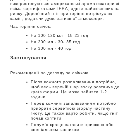
використовуються американські ароматизатори зі
всіма сертифікатами IFRA, одні з найякісніших на
ринку. Деревʼяний гніт при горінні потріскує як
камін, додаючи дуже затишної атмосфери.
Час горіння свічок:
На 100-120 мл - 18-23 год
На 200 мл - 30- 35 год
На 300 мл - 40 год
Застосування
Рекомендації по догляду за свічкою
Після кожного розпалювання потрібно,
щоб весь верхній шар воску розтанув до
країв форми. Це може зайняти 1-2
години
Перед кожним запалюванням потрібно
прибрати серветкою згорілу частину
гноту. Це також варто робити, якщо гніт
почав коптити
Полум’я краще загасити кришкою або
спеціальним гасником