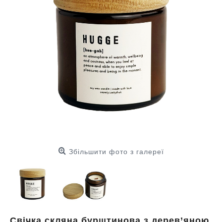
Збільшити фото з галереї
Свічка скляна бурштинова з дерев’яною