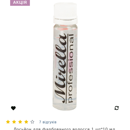
АКЦІЯ
7 відгуків
Лосьйон для фарбованого волосся 1 шт*10 мл,