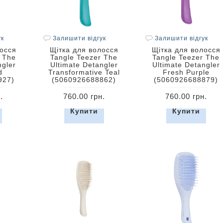
ук
Залишити відгук
Залишити відгук
лосся
Щітка для волосся
Щітка для волосся
 The
Tangle Teezer The
Tangle Teezer The
ngler
Ultimate Detangler
Ultimate Detangler
d
Transformative Teal
Fresh Purple
927)
(5060926688862)
(5060926688879)
.
760.00 грн.
760.00 грн.
Купити
Купити