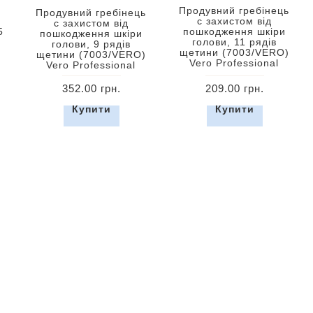
Продувний гребінець
Продувний гребінець
с захистом від
с захистом від
5
пошкодження шкіри
пошкодження шкіри
голови, 11 рядів
голови, 9 рядів
щетини (7003/VERO)
щетини (7003/VERO)
Vero Professional
Vero Professional
352.00 грн.
209.00 грн.
Купити
Купити