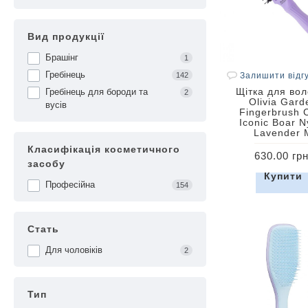
Вид продукції
Брашінг
1
Гребінець
Залишити відг
142
Щітка для во
Гребінець для бороди та
2
Olivia Gard
вусів
Fingerbrush 
Iconic Boar N
Lavender 
Класифікація косметичного
630.00 грн
засобу
Купити
Професійна
154
Стать
Для чоловіків
2
Тип