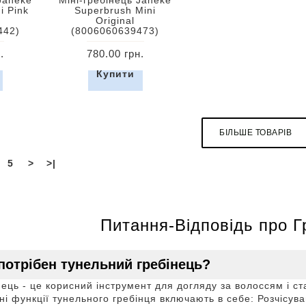
i Pink
Superbrush Mini
Original
442)
(8006060639473)
.
780.00 грн.
Купити
БІЛЬШЕ ТОВАРІВ
5
>
>|
Питання-Відповідь про Г
потрібен тунельний гребінець?
ець - це корисний інструмент для догляду за волоссям і с
і функції тунельного гребінця включають в себе: Розчісув