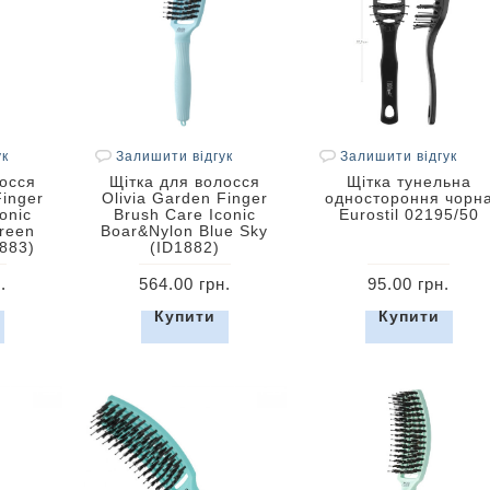
ук
Залишити відгук
Залишити відгук
лосся
Щітка для волосся
Щітка тунельна
Finger
Olivia Garden Finger
одностороння чорн
onic
Brush Care Iconic
Eurostil 02195/50
reen
Boar&Nylon Blue Sky
1883)
(ID1882)
.
564.00 грн.
95.00 грн.
Купити
Купити