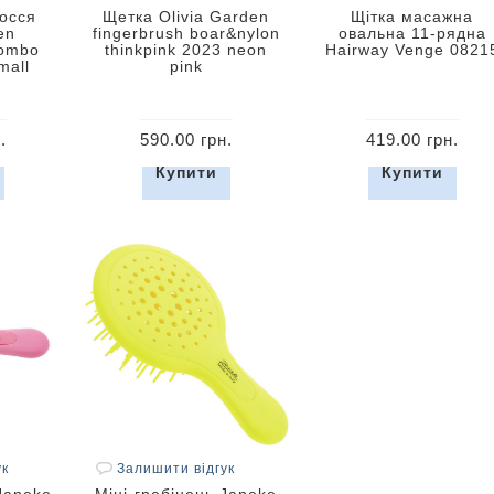
лосся
Щетка Olivia Garden
Щітка масажна
en
fingerbrush boar&nylon
овальна 11-рядна
Combo
thinkpink 2023 neon
Hairway Venge 0821
mall
pink
.
590.00 грн.
419.00 грн.
Купити
Купити
ук
Залишити відгук
Janeke
Міні-гребінець Janeke