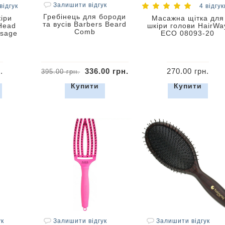
Залишити відгук
відгук
4 відгук
Гребінець для бороди
іри
Масажна щітка для
та вусів Barbers Beard
Head
шкіри голови HairWa
Comb
ssage
ECO 08093-20
.
336.00 грн.
270.00 грн.
395.00 грн.
Купити
Купити
ук
Залишити відгук
Залишити відгук