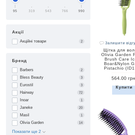
95
319
543
766
990
Акції
Акційні товари
2
Залишити відг
Щітка для во
Olivia Garden 
Brush Care Ic
Бренд
Boar&Nylon G
Pistachio (ID
Barbers
2
Bless Beauty
564.00 грн
3
Eurostil
3
Купити
Hairway
72
Inoar
1
Janeke
20
Masil
1
Olivia Garden
14
Показати ще 2