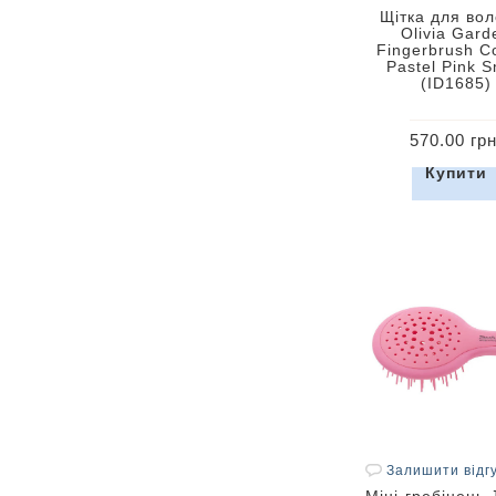
Щітка для во
Olivia Gard
Fingerbrush 
Pastel Pink S
(ID1685)
570.00 грн
Купити
Залишити відг
Міні-гребінець 