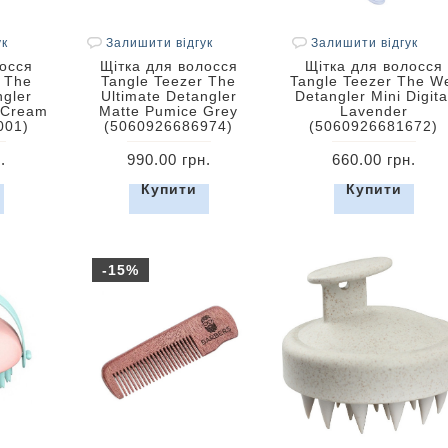
ук
Залишити відгук
Залишити відгук
лосся
Щітка для волосся
Щітка для волосся
 The
Tangle Teezer The
Tangle Teezer The W
ngler
Ultimate Detangler
Detangler Mini Digita
 Cream
Matte Pumice Grey
Lavender
001)
(5060926686974)
(5060926681672)
.
990.00 грн.
660.00 грн.
Купити
Купити
-15%