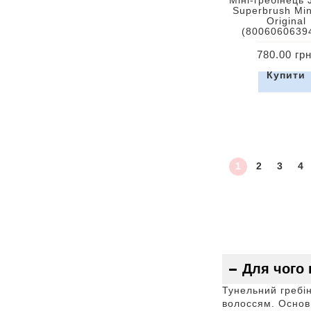
Superbrush Min
Original
(8006060639
780.00 грн
Купити
1
2
3
4
Для чого 
Тунельний гребін
волоссям. Основн