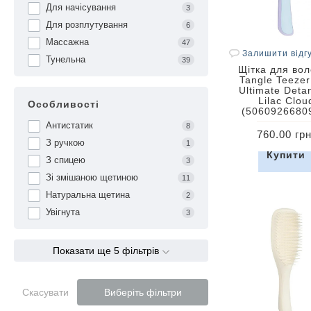
Для начісування
3
Для розплутування
6
Массажна
47
Залишити відг
Тунельна
39
Щітка для во
Tangle Teezer
Ultimate Deta
Lilac Clou
Особливості
(5060926680
Антистатик
8
760.00 грн
З ручкою
1
Купити
З спицею
3
Зі змішаною щетиною
11
Натуральна щетина
2
Увігнута
3
Показати ще 5 фільтрів
Скасувати
Виберіть фільтри