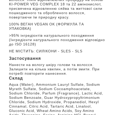
KI-POWER VEG COMPLEX 18 та 22 амінокислот,
присвячена відновленню сяйва та життєвої сили
пошкодженого та обробленого волосся,
повертаючи їм природну красу.
100% ВЕГАН VEGAN OK (ФОРМУЛА ТА
УПАКОВКА)
>95% інгредієнтів натурального походження
(Інгредієнти натурального походження відповідно
до ISO 16128)
НЕ МІСТИТЬ: СИЛІКОНИ - SLES - SLS
Застосування
Нанести на вологу шкіру голови та волосся.
Залишити на кілька хвилин, а потім змити. При
потребі повторити нанесення.
Склад
Aqua (Water), Ammonium Lauryl Sulfate, Sodium
Myreth Sulfate, Sodium Cocoamphoacetate,
Sodium Chloride, Parfum (Fragrance), Lactic Acid,
Sodium Benzoate, Guar Hydroxypropyltrimonium
Chloride, Sodium Hydroxide, Propanediol, Hexyl
Cinnamal, Citric Acid, Tartaric Acid, Linalool,
Gluconic Acid, Wheat Amino Acids, Soy Amino