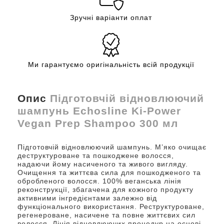
Зручні варіанти оплат
Ми гарантуємо оригінальність всій продукції
Опис
Підготовчій відновлюючий
шампунь Echosline Ki-Power
Vegan Prep Shampoo 300 мл
Підготовчій відновлюючий шампунь. М’яко очищає
деструктуроване та пошкоджене волосся,
надаючи йому насиченого та живого вигляду.
Очищення та життєва сила для пошкодженого та
обробленого волосся. 100% веганська лінія
реконструкції, збагачена для кожного продукту
активними інгредієнтами залежно від
функціонального використання. Реструктуроване,
регенероване, насичене та повне життєвих сил
волосся. Лінія відновлюючих процедур на основі