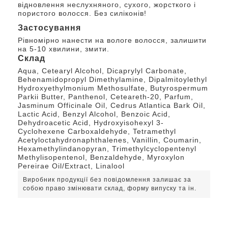
відновлення неслухняного, сухого, жорсткого і
пористого волосся. Без силіконів!
Застосування
Рівномірно нанести на вологе волосся, залишити
на 5-10 хвилини, змити.
Склад
Aqua, Cetearyl Alcohol, Dicaprylyl Carbonate,
Behenamidopropyl Dimethylamine, Dipalmitoylethyl
Hydroxyethylmonium Methosulfate, Butyrospermum
Parkii Butter, Panthenol, Ceteareth-20, Parfum,
Jasminum Officinale Oil, Cedrus Atlantica Bark Oil,
Lactic Acid, Benzyl Alcohol, Benzoic Acid,
Dehydroacetic Acid, Hydroxyisohexyl 3-
Cyclohexene Carboxaldehyde, Tetramethyl
Acetyloctahydronaphthalenes, Vanillin, Coumarin,
Hexamethylindanopyran, Trimethylcyclopentenyl
Methylisopentenol, Benzaldehyde, Myroxylon
Pereirae Oil/Extract, Linalool
Виробник продукції без повідомлення залишає за
собою право змінювати склад, форму випуску та ін.