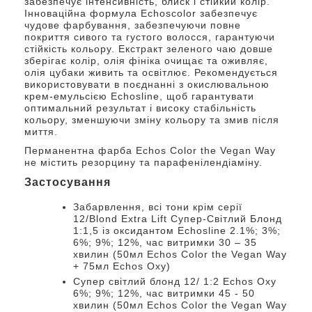
забезпечує інтенсивність, блиск і стійкий колір.
Інноваційна формула Echoscolor забезпечує
чудове фарбування, забезпечуючи повне
покриття сивого та густого волосся, гарантуючи
стійкість кольору. Екстракт зеленого чаю довше
зберігає колір, олія фініка очищає та оживляє,
олія цубаки живить та освітлює. Рекомендується
використовувати в поєднанні з окислювальною
крем-емульсією Echosline, щоб гарантувати
оптимальний результат і високу стабільність
кольору, зменшуючи зміну кольору та змив після
миття.
Перманентна фарба Echos Color the Vegan Way
не містить резорцину та парафенілендіаміну.
Застосування
Забарвлення, всі тони крім серії
12/Blond Extra Lift Супер-Світлий Блонд
1:1,5 із оксидантом Echosline 2.1%; 3%;
6%; 9%; 12%, час витримки 30 – 35
хвилин (50мл Echos Color the Vegan Way
+ 75мл Echos Oxy)
Супер світлий блонд 12/ 1:2 Echos Oxy
6%; 9%; 12%, час витримки 45 - 50
хвилин (50мл Echos Color the Vegan Way