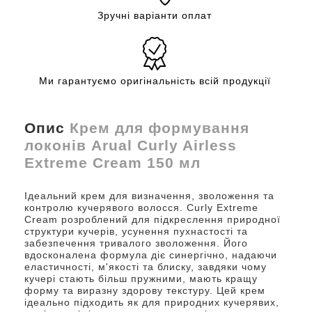
Зручні варіанти оплат
Ми гарантуємо оригінальність всій продукції
Опис
Крем для формування
локонів Arual Curly Airless
Extreme Cream 150 мл
Ідеальний крем для визначення, зволоження та
контролю кучерявого волосся. Curly Extreme
Cream розроблений для підкреслення природної
структури кучерів, усунення пухнастості та
забезпечення тривалого зволоження. Його
вдосконалена формула діє синергічно, надаючи
еластичності, м'якості та блиску, завдяки чому
кучері стають більш пружними, мають кращу
форму та виразну здорову текстуру. Цей крем
ідеально підходить як для природних кучерявих,