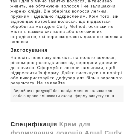
так і для хімічно завитих волосся, інтенсивно
живить, не обтяжуючи волосся і не залишаючи
жирних слідів. Він зберігає волосся легким,
пружним і ідеально підкресленим. Крім того, він
відповідає потребам волосся, що піддається
обробці за методом Curly Method, оскільки не
містить важких силіконів або оклюзивних
інгредієнтів, які перешкоджають диханню волокна
волосся.
Застосування
Нанесіть невелику кількість на вологе волосся,
рівномірно розподіливши від середини довжини
до кінчиків. Сформуйте локони пальцями, щоб
підкреслити їх форму. Дайте висохнути на повітрі
або використовуйте дифузор для більш виразного
результату. Не змивайте.
Виробник продукції без повідомлення залишає за
собою право змінювати склад, форму випуску та ін.
Специфікація
Крем для
формування локонів Arual Curly