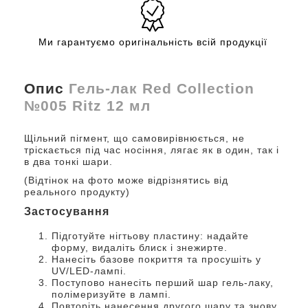
Ми гарантуємо оригінальність всій продукції
Опис
Гель-лак Red Collection
№005 Ritz 12 мл
Щільний пігмент, що самовирівнюється, не
тріскається під час носіння, лягає як в один, так і
в два тонкі шари.
(Відтінок на фото може відрізнятись від
реального продукту)
Застосування
Підготуйте нігтьову пластину: надайте
форму, видаліть блиск і знежирте.
Нанесіть базове покриття та просушіть у
UV/LED-лампі.
Поступово нанесіть перший шар гель-лаку,
полімеризуйте в лампі.
Повторіть нанесення другого шару та знову