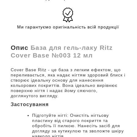
Ми гарантуємо оригінальність всій продукції
Опис
База для гель-лаку Ritz
Cover Base №003 12 мл
Cover Base Ritz - це база з легким ефектом, що
переливається, яка надає нігтям здоровий блиск і
створює ідеальну основу для нанесення
кольорових покриттів. Вона ідеально вирівнює
поверхню нігтя і надає йому сяючого,
доглянутого вигляду.
Застосування
Підготуйте нігті: Очистіть нігтьову
пластину від старого покриття та
обробіть її пилкою. Нанесіть засіб для
догляду за кутикулою та зволожте шкіру
навколо нігтів.