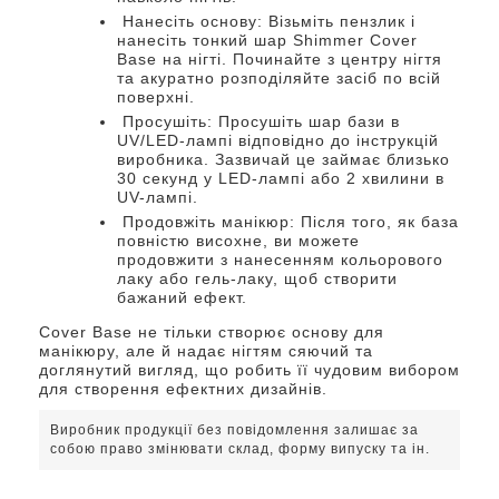
Нанесіть основу: Візьміть пензлик і
нанесіть тонкий шар Shimmer Cover
Base на нігті. Починайте з центру нігтя
та акуратно розподіляйте засіб по всій
поверхні.
Просушіть: Просушіть шар бази в
UV/LED-лампі відповідно до інструкцій
виробника. Зазвичай це займає близько
30 секунд у LED-лампі або 2 хвилини в
UV-лампі.
Продовжіть манікюр: Після того, як база
повністю висохне, ви можете
продовжити з нанесенням кольорового
лаку або гель-лаку, щоб створити
бажаний ефект.
Cover Base не тільки створює основу для
манікюру, але й надає нігтям сяючий та
доглянутий вигляд, що робить її чудовим вибором
для створення ефектних дизайнів.
Виробник продукції без повідомлення залишає за
собою право змінювати склад, форму випуску та ін.