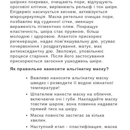
шкірних покривах, очищають пори, відлущують
ороговілі клітини, вирівнюють рельєф і тон шкіри.
Епідерміс насичується киснем, активізується
мікроциркуляція. Маска ретельно очищає пори,
позбавляє від судинної сітки, зменшує
вираженість пігментних плям. Покращує
еластичність, шкіра стає пружною, більш
молодою і здоровою. Алантоїн прискорює
регенерацію, надає пом'якшувальну дію, усуває
почервоніння і роздратування, матує, має
антиоксидантну дію. Зволожує, уповільнює
процеси старіння. Після його застосування
прискорюється загоєння ушкоджень шкіри.
Як правильно наносити альгінатну маску?
Важливо наносити альгінатну маску
швидко і розводити її водою кімнатної
температури!
Шпателем нанести маску на обличчя,
включаючи очі і губи. Накладайте маску
товстим шаром, вона повинна надавати
прямий тиск на шкіру.
Маска повністю застигає за кілька
хвилин.
Наступний етап - пластифікация, маска