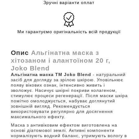
Зручні варіанти оплат
Ми гарантуємо оригінальність всій продукції
Опис
Альгінатна маска з
хітозаном і алантоїном 20 г,
Joko Blend
Альгінатна маска ТМ Joko Blend
- натуральний
засіб для догляду за зрілою шкірою. Уповільнює
появу вікових ознак, інтенсивно живить і
зволожує. Насичує шкірні покриви колагеном,
стимулює процеси регенерації. Після маски шкіра
помітно омолоджується, набуває доглянутий
зовнішній вигляд. Рекомендується
використовувати регулярно для досягнення
максимального ефекту.
Маска з антивіковим ефектом виготовлена ​​на
основі діатомової землі. Активні компоненти
нормалізують водний баланс, утримують вологу в