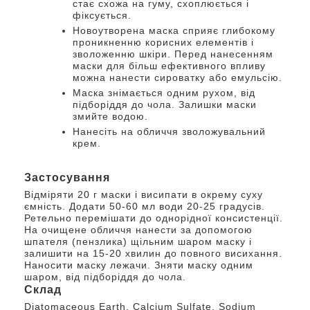
стає схожа на гуму, схоплюється і
фіксується.
Новоутворена маска сприяє глибокому
проникненню корисних елементів і
зволоженню шкіри. Перед нанесенням
маски для більш ефективного впливу
можна нанести сироватку або емульсію.
Маска знімається одним рухом, від
підборіддя до чола. Залишки маски
змийте водою.
Нанесіть на обличчя зволожувальний
крем.
Застосування
Відміряти 20 г маски і висипати в окрему суху
ємність. Додати 50-60 мл води 20-25 градусів.
Ретельно перемішати до однорідної консистенції.
На очищене обличчя нанести за допомогою
шпателя (пензлика) щільним шаром маску і
залишити на 15-20 хвилин до повного висихання.
Наносити маску лежачи. Зняти маску одним
шаром, від підборіддя до чола.
Склад
Diatomaceous Earth, Calcium Sulfate, Sodium