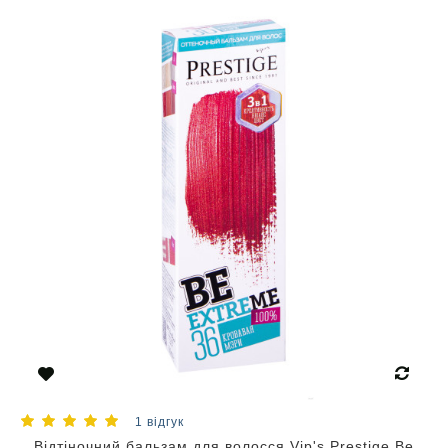
1 відгук
Відтіночний бальзам для волосся Vip's Prestige Be