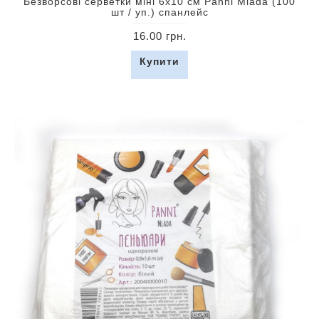
Безворсові серветки міні 6х10 см Panni Mlada (100
шт / уп.) спанлейс
16.00 грн.
Купити