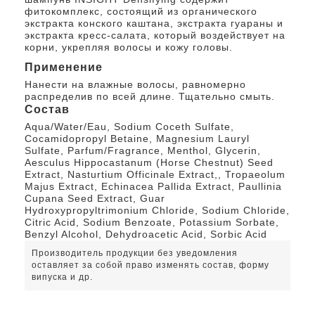
фитокомплекс, состоящий из органического
экстракта конского каштана, экстракта гуараны и
экстракта кресс-салата, который воздействует на
корни, укрепляя волосы и кожу головы.
Применение
Нанести на влажные волосы, равномерно
распределив по всей длине. Тщательно смыть.
Состав
Aqua/Water/Eau, Sodium Coceth Sulfate,
Cocamidopropyl Betaine, Magnesium Lauryl
Sulfate, Parfum/Fragrance, Menthol, Glycerin,
Aesculus Hippocastanum (Horse Chestnut) Seed
Extract, Nasturtium Officinale Extract,, Tropaeolum
Majus Extract, Echinacea Pallida Extract, Paullinia
Cupana Seed Extract, Guar
Hydroxypropyltrimonium Chloride, Sodium Chloride,
Citric Acid, Sodium Benzoate, Potassium Sorbate,
Benzyl Alcohol, Dehydroacetic Acid, Sorbic Acid
Производитель продукции без уведомления
оставляет за собой право изменять состав, форму
випуска и др.