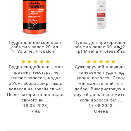
Пудра для прикорневого
Пудра для прикорневого
объема волос 20 мл
объема волос 60 мл (20
Volume, Prosalon
гр) Mirella Professional
Пудра сподобалась, має
Дуже зручний носик для
приємну текстуру, не
нанесення пудри під
склеює волосся, надає
корені волосся. Склад
об'єм, вбирає жир, якщо
мінімалістичний то є
волосся не зовсім свіже.
добре. Використовую на
Після використання надає
другий день після миття,
свіжого ви ...
коли волосся біл ...
18.08.2023,
17.08.2023,
Яна
Олена