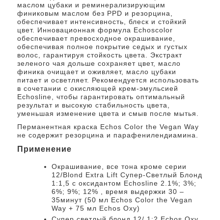
маслом цубаки и реминерализирующим
финиковым маслом без PPD и резорцина,
обеспечивает интенсивность, блеск и стойкий
цвет. Инновационная формула Echoscolor
обеспечивает превосходное окрашивание,
обеспечивая полное покрытие седых и густых
волос, гарантируя стойкость цвета. Экстракт
зеленого чая дольше сохраняет цвет, масло
финика очищает и оживляет, масло цубаки
питает и осветляет. Рекомендуется использовать
в сочетании с окисляющей крем-эмульсией
Echosline, чтобы гарантировать оптимальный
результат и высокую стабильность цвета,
уменьшая изменение цвета и смыв после мытья.
Перманентная краска Echos Color the Vegan Way
не содержит резорцина и парафенилендиамина.
Применение
Окрашивание, все тона кроме серии
12/Blond Extra Lift Супер-Светлый Блонд
1:1,5 с оксидантом Echosline 2.1%; 3%;
6%; 9%; 12% , время выдержки 30 –
35минут (50 мл Echos Color the Vegan
Way + 75 мл Echos Oxy)
Cупер светлый блонд 12/ 1:2 Echos Oxy