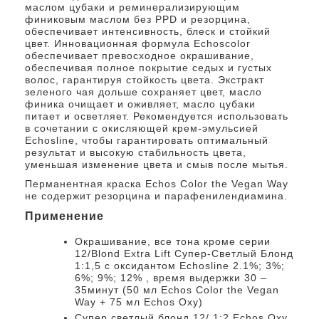
маслом цубаки и реминерализирующим
финиковым маслом без PPD и резорцина,
обеспечивает интенсивность, блеск и стойкий
цвет. Инновационная формула Echoscolor
обеспечивает превосходное окрашивание,
обеспечивая полное покрытие седых и густых
волос, гарантируя стойкость цвета. Экстракт
зеленого чая дольше сохраняет цвет, масло
финика очищает и оживляет, масло цубаки
питает и осветляет. Рекомендуется использовать
в сочетании с окисляющей крем-эмульсией
Echosline, чтобы гарантировать оптимальный
результат и высокую стабильность цвета,
уменьшая изменение цвета и смыв после мытья.
Перманентная краска Echos Color the Vegan Way
не содержит резорцина и парафенилендиамина.
Применение
Окрашивание, все тона кроме серии
12/Blond Extra Lift Супер-Светлый Блонд
1:1,5 с оксидантом Echosline 2.1%; 3%;
6%; 9%; 12% , время выдержки 30 –
35минут (50 мл Echos Color the Vegan
Way + 75 мл Echos Oxy)
Cупер светлый блонд 12/ 1:2 Echos Oxy