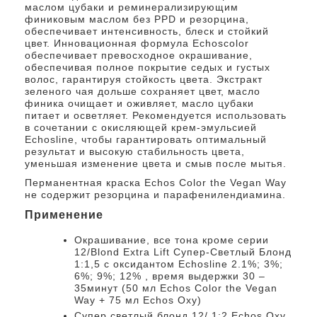
маслом цубаки и реминерализирующим
финиковым маслом без PPD и резорцина,
обеспечивает интенсивность, блеск и стойкий
цвет. Инновационная формула Echoscolor
обеспечивает превосходное окрашивание,
обеспечивая полное покрытие седых и густых
волос, гарантируя стойкость цвета. Экстракт
зеленого чая дольше сохраняет цвет, масло
финика очищает и оживляет, масло цубаки
питает и осветляет. Рекомендуется использовать
в сочетании с окисляющей крем-эмульсией
Echosline, чтобы гарантировать оптимальный
результат и высокую стабильность цвета,
уменьшая изменение цвета и смыв после мытья.
Перманентная краска Echos Color the Vegan Way
не содержит резорцина и парафенилендиамина.
Применение
Окрашивание, все тона кроме серии
12/Blond Extra Lift Супер-Светлый Блонд
1:1,5 с оксидантом Echosline 2.1%; 3%;
6%; 9%; 12% , время выдержки 30 –
35минут (50 мл Echos Color the Vegan
Way + 75 мл Echos Oxy)
Cупер светлый блонд 12/ 1:2 Echos Oxy